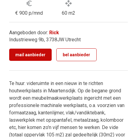
euro_symbol
open_with
€ 900 p/mnd
60 m2
Aangeboden door:
Rick
Industrieweg 9b, 3738JW Utrecht
mail aanbieder
bel aanbieder
Te huur: videruimte in een nieuw in te richten
houtwerkplaats in Maartensdijk. Op de begane grond
wordt een meubelmaakwerkplaats ingericht met een
professionele machinale werkplaats, o.a. voorzien van
formaatzaag, kantenlijmer, vlak/vandiktebank,
laswerkplek met opspantafel, metaalzaag, kolomboor
etc, hier komen zo'n vijf mensen te werken. De vide
(totaal oppervlak 105 m2) zal gedeeltelijk (30m2) voor