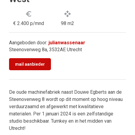
euro_symbol
open_with
€ 2.400 p/mnd
98 m2
Aangeboden door:
julianwassenaar
Steenovenweg 8a, 3532AE Utrecht
mail aanbieder
De oude machinefabriek naast Douwe Egberts aan de
Steenovenweg 8 wordt op dit moment op hoog niveau
verduurzaamd en afgewerkt met kwalitatieve
materialen. Per 1 januari 2024 is een zelfstandige
studio beschikbaar. Turnkey en in het midden van
Utrecht!