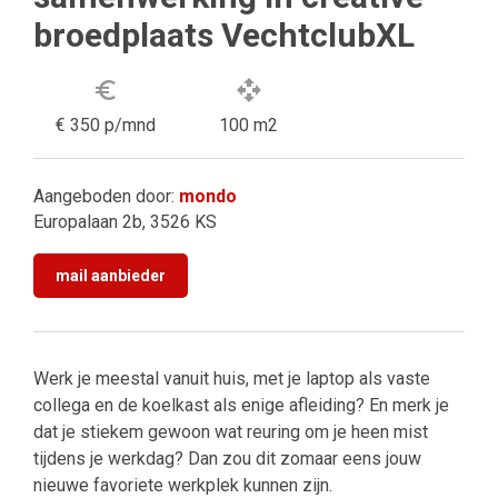
broedplaats VechtclubXL
euro_symbol
open_with
€ 350 p/mnd
100 m2
Aangeboden door:
mondo
Europalaan 2b, 3526 KS
mail aanbieder
Werk je meestal vanuit huis, met je laptop als vaste
collega en de koelkast als enige afleiding? En merk je
dat je stiekem gewoon wat reuring om je heen mist
tijdens je werkdag? Dan zou dit zomaar eens jouw
nieuwe favoriete werkplek kunnen zijn.